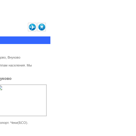
равочная
Контакты
ово, Внуково
уппам населения. Мы
нуково
опорт. Чеки(БСО).