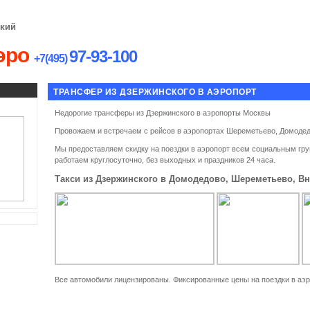
ский
Главная
О Компании
Услуги
Тарифы
Сп
эро
97-93-100
+7
(495)
ТРАНСФЕР ИЗ ДЗЕРЖИНСКОГО В АЭРОПОРТ
Недорогие трансферы из Дзержинского в аэропорты Москвы
Провожаем и встречаем с рейсов в аэропортах Шереметьево, Домодед
Мы предоставляем скидку на поездки в аэропорт всем социальным гр
работаем круглосуточно, без выходных и праздников 24 часа.
Такси из Дзержинского в Домодедово, Шереметьево, В
Все автомобили лицензированы. Фиксированные цены на поездки в аэр